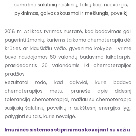
sumažina šalutinių reiškinių, tokių kaip nuovargis,
pykinimas, galvos skausmai ir mėšlungis, poveikį.
2018 m. Atliktas tyrimas nustatė, kad badavimas gali
pagerinti žmonių, kuriems taikoma chemoterapija dėl
krūties ar kiaušidžių vėžio, gyvenimo kokybę. Tyrime
buvo naudojamas 60 valandų badavimo laikotarpis,
prasidedantis 36 valandomis iki chemoterapijos
pradžios.
Rezultatai rodo, kad dalyviai, kurie badavo
chemoterapijos metu, pranešė apie didesnį
toleranciją chemoterapijai, mažiau su chemoterapija
susijusių šalutinių poveikių ir aukštesnį energijos lygį,
palyginti su tais, kurie nevalgė.
Imuninės sistemos stiprinimas kovojant su vėžiu