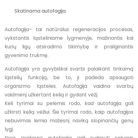
Skatinama autofagija.
Autofagija– tai natūralus regeneracijos procesas,
vykstantis ląsteliniame lygmenyje, mažinantis kai
kurių ligų atsiradimo tikimybę ir prailginantis
gyvenimo trukmę.
Autofagija yra gyvybiškai svarbi palaikant tinkamą
ląstelių funkciją, be to, ji padeda apsaugoti
organizmo ląsteles. Autofagija vaidina svarbų
vaidmenį užkertant kelią ir gydant vėžį.
Keli tyrimai su pelėmis rodo, kad autofagija gali
užkirsti kelią vėžiui. Šie tyrimai rodo, kaip autofagijos
nebuvimas lemia mažesnį naviką slopinančių genų
lygį.
Nors mažesnė autofagija gali sudaryti sąlygas