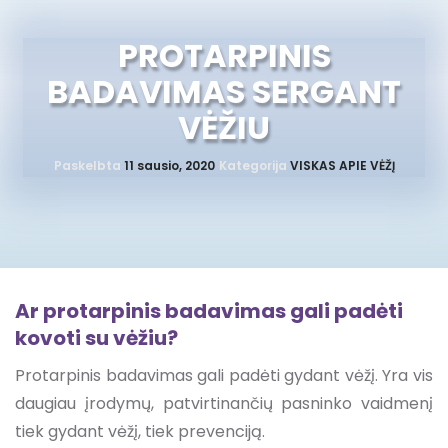
PROTARPINIS
BADAVIMAS SERGANT
VĖŽIU
Paskelbta
11 sausio, 2020
Kategorija
VISKAS APIE VĖŽĮ
Ar protarpinis badavimas gali padėti
kovoti su vėžiu?
Protarpinis badavimas gali padėti gydant vėžį. Yra vis
daugiau įrodymų, patvirtinančių pasninko vaidmenį
tiek gydant vėžį, tiek prevenciją.