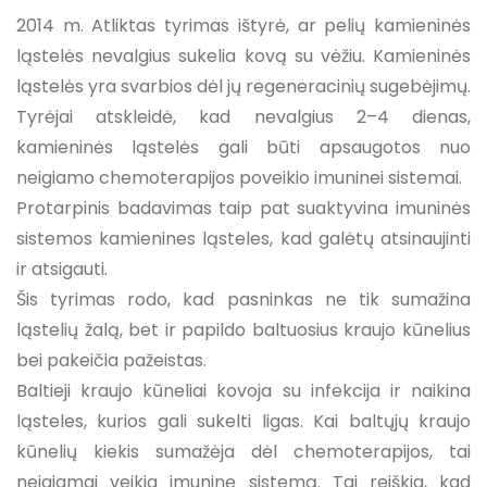
2014 m. Atliktas tyrimas ištyrė, ar pelių kamieninės
ląstelės nevalgius sukelia kovą su vėžiu. Kamieninės
ląstelės yra svarbios dėl jų regeneracinių sugebėjimų.
Tyrėjai atskleidė, kad nevalgius 2–4 dienas,
kamieninės ląstelės gali būti apsaugotos nuo
neigiamo chemoterapijos poveikio imuninei sistemai.
Protarpinis badavimas taip pat suaktyvina imuninės
sistemos kamienines ląsteles, kad galėtų atsinaujinti
ir atsigauti.
Šis tyrimas rodo, kad pasninkas ne tik sumažina
ląstelių žalą, bet ir papildo baltuosius kraujo kūnelius
bei pakeičia pažeistas.
Baltieji kraujo kūneliai kovoja su infekcija ir naikina
ląsteles, kurios gali sukelti ligas. Kai baltųjų kraujo
kūnelių kiekis sumažėja dėl chemoterapijos, tai
neigiamai veikia imuninę sistemą. Tai reiškia, kad