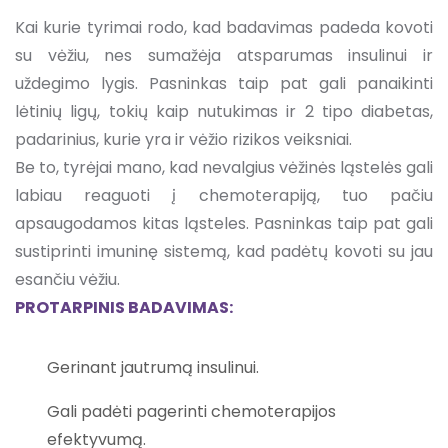
Kai kurie tyrimai rodo, kad badavimas padeda kovoti
su vėžiu, nes sumažėja atsparumas insulinui ir
uždegimo lygis. Pasninkas taip pat gali panaikinti
lėtinių ligų, tokių kaip nutukimas ir 2 tipo diabetas,
padarinius, kurie yra ir vėžio rizikos veiksniai.
Be to, tyrėjai mano, kad nevalgius vėžinės ląstelės gali
labiau reaguoti į chemoterapiją, tuo pačiu
apsaugodamos kitas ląsteles. Pasninkas taip pat gali
sustiprinti imuninę sistemą, kad padėtų kovoti su jau
esančiu vėžiu.
PROTARPINIS BADAVIMAS:
Gerinant jautrumą insulinui.
Gali padėti pagerinti chemoterapijos
efektyvumą.