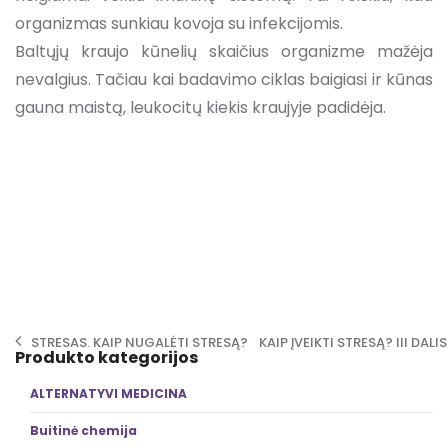
organizmas sunkiau kovoja su infekcijomis.
Baltųjų kraujo kūnelių skaičius organizme mažėja
nevalgius. Tačiau kai badavimo ciklas baigiasi ir kūnas
gauna maistą, leukocitų kiekis kraujyje padidėja.
Post navigation
STRESAS. KAIP NUGALĖTI STRESĄ?
KAIP ĮVEIKTI STRESĄ? III DALI
Produkto kategorijos
ALTERNATYVI MEDICINA
Buitinė chemija