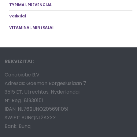
TYRIMAI, PREVENCIJA
Valikliai
VITAMINAI, MINERALAI
REKVIZITAI:
Canabiotic B.V.
Adresas: Goeman Borgesiuslaan 7
3515 ET, Utrechtas, Nyderlandai
Nº Reg.: 81930151
IBAN: NL76BUNQ2056911051
SWIFT: BUNQNL2AXXX
Bank: Bunq