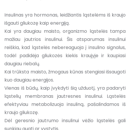
Insulinas yra hormonas, leidžiantis ląstelėms iš kraujo
išgauti gliukozę kaip energiją.
Kai yra daugiau maisto, organizmo ląstelės tampa
mažiau jautrios insulinui. Šis atsparumas insulinui
reiškia, kad ląstelės nebereaguoja į insulino signalus,
todėl padidėja gliukozės kiekis kraujyje ir kaupiasi
daugiau riebalų.
Kai trūksta maisto, žmogaus kūnas stengiasi išsaugoti
kuo daugiau energijos.
Vienas iš būdų, kaip įvykdyti šią užduotį, yra padaryti
ląstelių membranas jautresnes insulinui. Ląstelės
efektyviau metabolizuoja insuliną, pašalindamos iš
kraujo gliukozę.
Dėl geresnio jautrumo insulinui vėžio ląstelės gali
sunkiau augti ar vystytis.