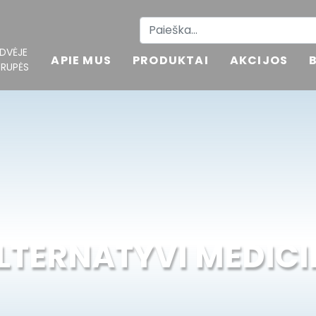
DVĖJE
APIE MUS
PRODUKTAI
AKCIJOS
GRUPĖS
LTERNATYVI MEDIC