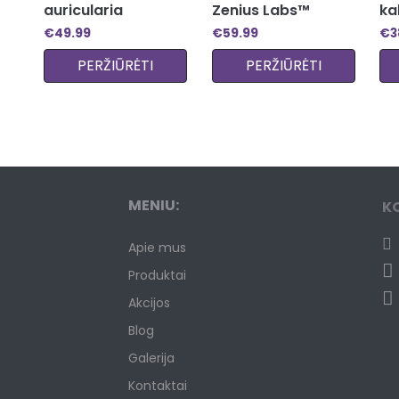
auricularia
Zenius Labs™
ka
€
49.99
€
59.99
€
3
PERŽIŪRĖTI
PERŽIŪRĖTI
MENIU:
K
Apie mus
Produktai
Akcijos
Blog
Galerija
Kontaktai