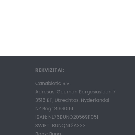
REKVIZITAI:
Canabiotic B.V.
Adresas: Goeman Borgesiuslaan 7
3515 ET, Utrechtas, Nyderlandai
Nº Reg.: 81930151
IBAN: NL76BUNQ2056911051
SWIFT: BUNQNL2AXXX
Bank: Bunq