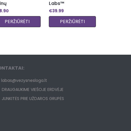
lnų
Labs™
8.90
€
39.99
PERŽIŪRĖTI
PERŽIŪRĖTI
ONTAKTAI:
labas@vezysnesloga.lt
DRAUGAUKIME VIEŠOJE ERDVĖJE
JUNKITĖS PRIE UŽDAROS GRUPĖS