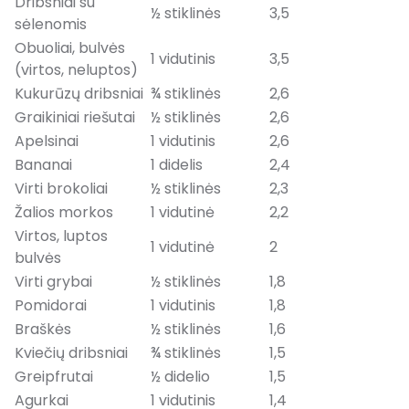
Dribsniai su
½ stiklinės
3,5
sėlenomis
Obuoliai, bulvės
1 vidutinis
3,5
(virtos, neluptos)
Kukurūzų dribsniai
¾ stiklinės
2,6
Graikiniai riešutai
½ stiklinės
2,6
Apelsinai
1 vidutinis
2,6
Bananai
1 didelis
2,4
Virti brokoliai
½ stiklinės
2,3
Žalios morkos
1 vidutinė
2,2
Virtos, luptos
1 vidutinė
2
bulvės
Virti grybai
½ stiklinės
1,8
Pomidorai
1 vidutinis
1,8
Braškės
½ stiklinės
1,6
Kviečių dribsniai
¾ stiklinės
1,5
Greipfrutai
½ didelio
1,5
Agurkai
1 vidutinis
1,4