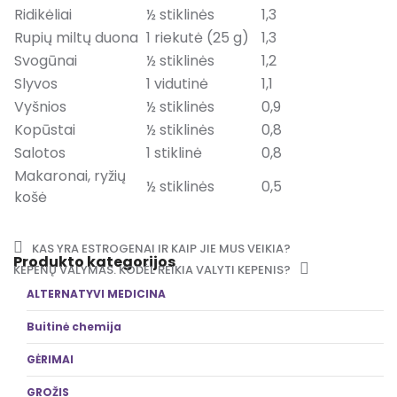
Ridikėliai
½ stiklinės
1,3
Rupių miltų duona
1 riekutė (25 g)
1,3
Svogūnai
½ stiklinės
1,2
Slyvos
1 vidutinė
1,1
Vyšnios
½ stiklinės
0,9
Kopūstai
½ stiklinės
0,8
Salotos
1 stiklinė
0,8
Makaronai, ryžių
½ stiklinės
0,5
košė
Post navigation
KAS YRA ESTROGENAI IR KAIP JIE MUS VEIKIA?
Produkto kategorijos
KEPENŲ VALYMAS. KODĖL REIKIA VALYTI KEPENIS?
ALTERNATYVI MEDICINA
Buitinė chemija
GĖRIMAI
GROŽIS