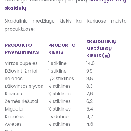
skaidulų.
Skaidulinių medžiagų kiekis kai kuriuose maisto
produktuose:
SKAIDULINIŲ
PRODUKTO
PRODUKTO
MEDŽIAGŲ
PAVADINIMAS
KIEKIS
KIEKIS (g)
Virtos pupelės
1 stiklinė
14,6
Džiovinti žirniai
1 stiklinė
9,9
Sėlenos
1/3 stiklinės
8,8
Džiovintos slyvos
½ stiklinės
8,3
Razinos
½ stiklinės
7,6
Žemės riešutai
½ stiklinės
6,2
Migdolai
½ stiklinės
5,4
Kriaušės
1 vidutinė
4,7
Avietės
½ stiklinės
4,6