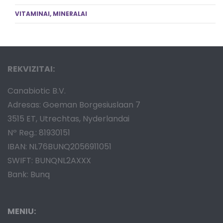
VITAMINAI, MINERALAI
REKVIZITAI:
Canabiotic B.V.
Adresas: Goeman Borgesiuslaan 7
3515 ET, Utrechtas, Nyderlandai
Nº Reg.: 81930151
IBAN: NL76BUNQ2056911051
SWIFT: BUNQNL2AXXX
Bank: Bunq
MENIU: