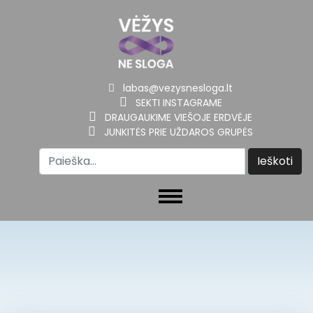
labas@vezysnesloga.lt
SEKTI INSTAGRAME
DRAUGAUKIME VIEŠOJE ERDVĖJE
JUNKITĖS PRIE UŽDAROS GRUPĖS