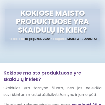
KOKIOSE MAISTO
PRODUKTUOSE YRA
SKAIDULŲ IR KIEK?
Paskelbta
18 gegužės, 2020
Kategorija
MAISTO PRODUKTAI
Kokiose maisto produktuose yra
skaidulų ir kiek?
Skaidulos yra žarnyno šluota, nes jos neleidžia
suvirškintam maistui užsilaikyti žarnyne ir jame pūti.
Dietologai rekomenduoja per parą
suvalgyti 25 g