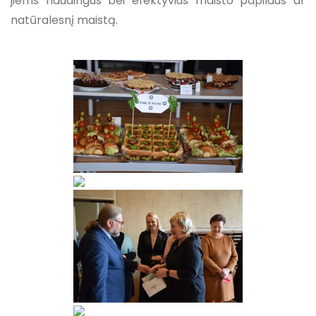
jiems naudingus bei efektyvius maisto papildus ar
natūralesnį maistą.