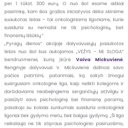
per 1 tūkst. 300 eurų. O nuo šiol esame aiškiai
pasirinkę, kam šios gražios iniciatyvos dėka skirsime
suaukotas lėšas – tai onkologiniams ligoniams, kurie
susiduria su nemažai ne tik psichologinių, bet
finansinių iššūkių.“
„Pyragų dienos“ akcijoje dalyvavusiųjų paaukotos
lėšos nuo šiol bus aukojamos „VĖŽYS – NE SLOGA“
bendruomenei, kurią įkūrė
Vaiva Mickuvienė
.
Renginyje dalyvavusi V. Mickuvienė dalinosi savo
pačios patirtimi, patarimais, ką sakyti žmogui
susirgusiam onkologine liga, kaip nelikti kolegoms ir
darbdaviams neabejingiems sergančiųjų atžvilgiu ir
pasiūlyti savo psichologinę bei finansinę paramą,
pasakojo su kokiais sunkumais susiduria onkologiniai
ligoniai tiek gydymo metu, tiek baigus gydymą. „Ši liga
reikalauja ne tik stipraus psichologinio pasiruošimo,