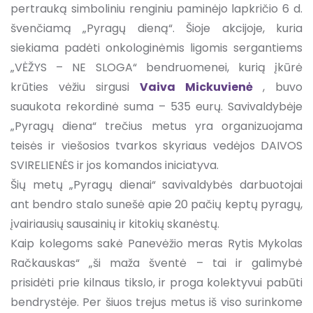
pertrauką simboliniu renginiu paminėjo lapkričio 6 d.
švenčiamą „Pyragų dieną“. Šioje akcijoje, kuria
siekiama padėti onkologinėmis ligomis sergantiems
„VĖŽYS – NE SLOGA“ bendruomenei, kurią įkūrė
krūties vėžiu sirgusi
Vaiva
Mickuvienė
, buvo
suaukota rekordinė suma – 535 eurų. Savivaldybėje
„Pyragų diena“ trečius metus yra organizuojama
teisės ir viešosios tvarkos skyriaus vedėjos DAIVOS
SVIRELIENĖS ir jos komandos iniciatyva.
Šių metų „Pyragų dienai“ savivaldybės darbuotojai
ant bendro stalo sunešė apie 20 pačių keptų pyragų,
įvairiausių sausainių ir kitokių skanėstų.
Kaip kolegoms sakė Panevėžio meras Rytis Mykolas
Račkauskas“ „ši maža šventė – tai ir galimybė
prisidėti prie kilnaus tikslo, ir proga kolektyvui pabūti
bendrystėje. Per šiuos trejus metus iš viso surinkome