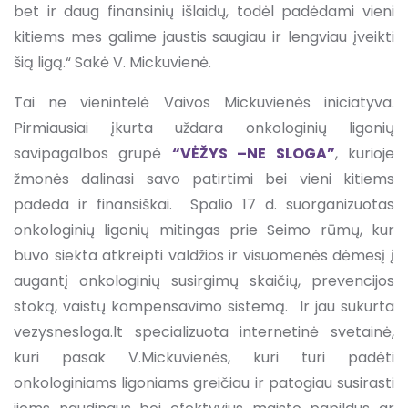
bet ir daug finansinių išlaidų, todėl padėdami vieni
kitiems mes galime jaustis saugiau ir lengviau įveikti
šią ligą.“ Sakė V. Mickuvienė.
Tai ne vienintelė Vaivos Mickuvienės iniciatyva.
Pirmiausiai įkurta uždara onkologinių ligonių
savipagalbos grupė
“VĖŽYS –NE SLOGA”
, kurioje
žmonės dalinasi savo patirtimi bei vieni kitiems
padeda ir finansiškai. Spalio 17 d. suorganizuotas
onkologinių ligonių mitingas prie Seimo rūmų, kur
buvo siekta atkreipti valdžios ir visuomenės dėmesį į
augantį onkologinių susirgimų skaičių, prevencijos
stoką, vaistų kompensavimo sistemą. Ir jau sukurta
vezysnesloga.lt specializuota internetinė svetainė,
kuri pasak V.Mickuvienės, kuri turi padėti
onkologiniams ligoniams greičiau ir patogiau susirasti