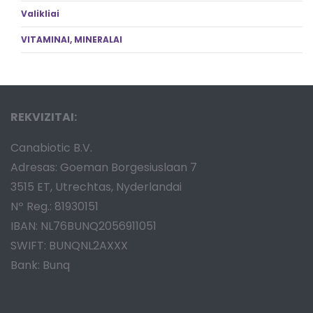
Valikliai
VITAMINAI, MINERALAI
REKVIZITAI:
Canabiotic B.V.
Adresas: Goeman Borgesiuslaan 7
3515 ET, Utrechtas, Nyderlandai
Nº Reg.: 81930151
IBAN: NL76BUNQ2056911051
SWIFT: BUNQNL2AXXX
Bank: Bunq