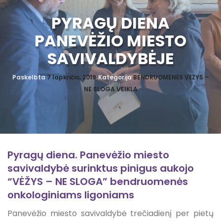
PYRAGŲ DIENA
PANEVĖŽIO MIESTO
SAVIVALDYBĖJE
Paskelbta
7 lapkričio, 2019
Kategorija
BENDRUOMENĖS VĖŽYS –
NE SLOGA VEIKLA
Pyragų diena. Panevėžio miesto
savivaldybė surinktus pinigus aukojo
“VĖŽYS – NE SLOGA” bendruomenės
onkologiniams ligoniams
Panevėžio miesto savivaldybė trečiadienį per pietų