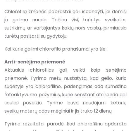
Chlorofilą žmonės paprastai gali išbandyti, jei domisi
jo galima nauda. Tačiau visi, turintys sveikatos
sutrikimų ar vartojantys kokių nors vaistų, pirmiausia
turėtų pasitarti su gydytoju.
Kai kurie galimi chlorofilo pranašumai yra šie:
Anti-senėjimo priemonė
Aktualus chlorofilas gali veikti kaip senėjimo
priemonė. Tyrimo metu nustatyta, kad gelio, kurio
sudėtyje yra chlorofilino, padengimas oda sumažina
fotoaktyvumo požymius, kurie senstant atsiranda dėl
saulės poveikio. Tyrime buvo naudojami keturių
sveikų moterų odos mėginiai ir jis truko 12 dienų.
Tyrimo rezultatai parodė, kad chlorofilinu apdorota