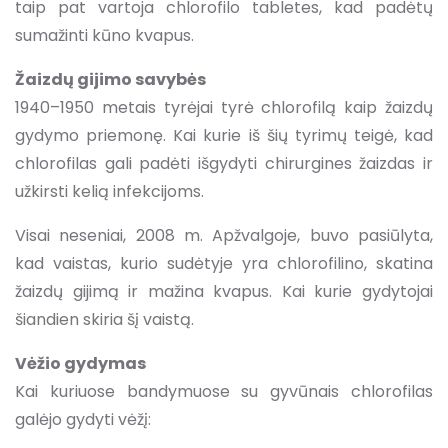
taip pat vartoja chlorofilo tabletes, kad padėtų
sumažinti kūno kvapus.
Žaizdų gijimo savybės
1940–1950 metais tyrėjai tyrė chlorofilą kaip žaizdų
gydymo priemonę. Kai kurie iš šių tyrimų teigė, kad
chlorofilas gali padėti išgydyti chirurgines žaizdas ir
užkirsti kelią infekcijoms.
Visai neseniai, 2008 m. Apžvalgoje, buvo pasiūlyta,
kad vaistas, kurio sudėtyje yra chlorofilino, skatina
žaizdų gijimą ir mažina kvapus. Kai kurie gydytojai
šiandien skiria šį vaistą.
Vėžio gydymas
Kai kuriuose bandymuose su gyvūnais chlorofilas
galėjo gydyti vėžį: