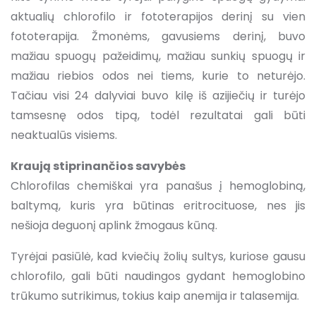
aktualių chlorofilo ir fototerapijos derinį su vien
fototerapija. Žmonėms, gavusiems derinį, buvo
mažiau spuogų pažeidimų, mažiau sunkių spuogų ir
mažiau riebios odos nei tiems, kurie to neturėjo.
Tačiau visi 24 dalyviai buvo kilę iš azijiečių ir turėjo
tamsesnę odos tipą, todėl rezultatai gali būti
neaktualūs visiems.
Kraują stiprinančios savybės
Chlorofilas chemiškai yra panašus į hemoglobiną,
baltymą, kuris yra būtinas eritrocituose, nes jis
nešioja deguonį aplink žmogaus kūną.
Tyrėjai pasiūlė, kad kviečių žolių sultys, kuriose gausu
chlorofilo, gali būti naudingos gydant hemoglobino
trūkumo sutrikimus, tokius kaip anemija ir talasemija.