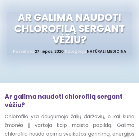
AR GALIMA NAUDOTI
CHLOROFILĄ SERGANT
VĖŽIU?
Paskelbta
27 liepos, 2020
Kategorija
NATŪRALI MEDICINA
Ar galima naudoti chlorofilą sergant
vėžiu?
Chlorofilo yra daugumoje žalių daržovių, o kai kurie
žmonės jį vartoja kaip maisto papildą. Galima
chlorofilo nauda apima sveikatos gerinimą, energijos