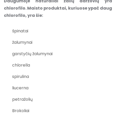
Daugumoje natūraliai žalių daržovių yra
chlorofilo. Maisto produktai, kuriuose ypač daug
chlorofilo, yra šie:
špinatai
žalumynai
garstyčių žalumynai
chlorella
spirulina
liucerna
petražolių
Brokoliai