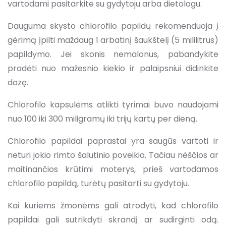
vartodami pasitarkite su gydytoju arba dietologu.
Dauguma skysto chlorofilo papildų rekomenduoja į
gėrimą įpilti maždaug 1 arbatinį šaukštelį (5 mililitrus)
papildymo. Jei skonis nemalonus, pabandykite
pradėti nuo mažesnio kiekio ir palaipsniui didinkite
dozę.
Chlorofilo kapsulėms atlikti tyrimai buvo naudojami
nuo 100 iki 300 miligramų iki trijų kartų per dieną.
Chlorofilo papildai paprastai yra saugūs vartoti ir
neturi jokio rimto šalutinio poveikio. Tačiau nėščios ar
maitinančios krūtimi moterys, prieš vartodamos
chlorofilo papildą, turėtų pasitarti su gydytoju.
Kai kuriems žmonėms gali atrodyti, kad chlorofilo
papildai gali sutrikdyti skrandį ar sudirginti odą.