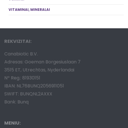
VITAMINAI, MINERALAI
REKVIZITAI:
Canabiotic B.V.
Adresas: Goeman Borgesiuslaan 7
3515 ET, Utrechtas, Nyderlandai
Nº Reg.: 81930151
IBAN: NL76BUNQ2056911051
SWIFT: BUNQNL2AXXX
Bank: Bunq
MENIU: