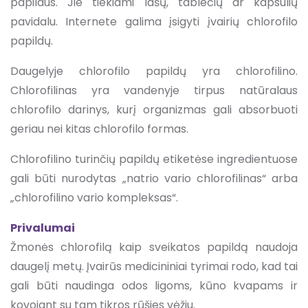
papildus. Jie tiekiami lašų, ​​tablečių ar kapsulių
pavidalu. Internete galima įsigyti įvairių chlorofilo
papildų.
Daugelyje chlorofilo papildų yra chlorofilino.
Chlorofilinas yra vandenyje tirpus natūralaus
chlorofilo darinys, kurį organizmas gali absorbuoti
geriau nei kitas chlorofilo formas.
Chlorofilino turinčių papildų etiketėse ingredientuose
gali būti nurodytas „natrio vario chlorofilinas“ arba
„chlorofilino vario kompleksas“.
Privalumai
Žmonės chlorofilą kaip sveikatos papildą naudoja
daugelį metų. Įvairūs medicininiai tyrimai rodo, kad tai
gali būti naudinga odos ligoms, kūno kvapams ir
kovojant su tam tikros rūšies vėžiu.