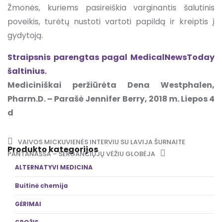
Žmonės, kuriems pasireiškia varginantis šalutinis
poveikis, turėtų nustoti vartoti papildą ir kreiptis į
gydytoją.
Straipsnis parengtas pagal MedicalNewsToday
šaltinius.
Mediciniškai peržiūrėta Dena Westphalen,
Pharm.D. – Parašė Jennifer Berry, 2018 m. Liepos 4
d
Post navigation
VAIVOS MICKUVIENĖS INTERVIU SU LAVIJA ŠURNAITE
Produkto kategorijos
PANTANASSA – SERGANČIŲJŲ VĖŽIU GLOBĖJA
ALTERNATYVI MEDICINA
Buitinė chemija
GĖRIMAI