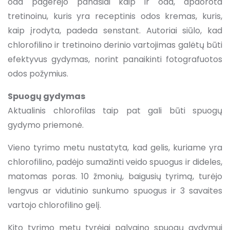
oda pagerėjo panašiai kaip ir oda, apdorota
tretinoinu, kuris yra receptinis odos kremas, kuris,
kaip įrodyta, padeda senstant. Autoriai siūlo, kad
chlorofilino ir tretinoino derinio vartojimas galėtų būti
efektyvus gydymas, norint panaikinti fotografuotos
odos požymius.
Spuogų gydymas
Aktualinis chlorofilas taip pat gali būti spuogų
gydymo priemonė.
Vieno tyrimo metu nustatyta, kad gelis, kuriame yra
chlorofilino, padėjo sumažinti veido spuogus ir dideles,
matomas poras. 10 žmonių, baigusių tyrimą, turėjo
lengvus ar vidutinio sunkumo spuogus ir 3 savaites
vartojo chlorofilino gelį.
Kito tyrimo metu tyrėjai palygino spuogų gydymui