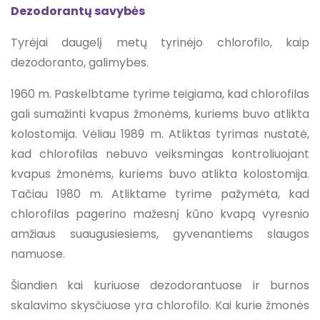
Dezodorantų savybės
Tyrėjai daugelį metų tyrinėjo chlorofilo, kaip
dezodoranto, galimybes.
1960 m. Paskelbtame tyrime teigiama, kad chlorofilas
gali sumažinti kvapus žmonėms, kuriems buvo atlikta
kolostomija. Vėliau 1989 m. Atliktas tyrimas nustatė,
kad chlorofilas nebuvo veiksmingas kontroliuojant
kvapus žmonėms, kuriems buvo atlikta kolostomija.
Tačiau 1980 m. Atliktame tyrime pažymėta, kad
chlorofilas pagerino mažesnį kūno kvapą vyresnio
amžiaus suaugusiesiems, gyvenantiems slaugos
namuose.
Šiandien kai kuriuose dezodorantuose ir burnos
skalavimo skysčiuose yra chlorofilo. Kai kurie žmonės