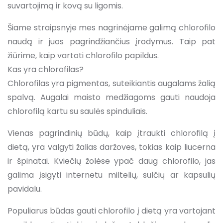
suvartojimą ir kovą su ligomis.
Šiame straipsnyje mes nagrinėjame galimą chlorofilo
naudą ir juos pagrindžiančius įrodymus. Taip pat
žiūrime, kaip vartoti chlorofilo papildus.
Kas yra chlorofilas?
Chlorofilas yra pigmentas, suteikiantis augalams žalią
spalvą. Augalai maisto medžiagoms gauti naudoja
chlorofilą kartu su saulės spinduliais.
Vienas pagrindinių būdų, kaip įtraukti chlorofilą į
dietą, yra valgyti žalias daržoves, tokias kaip liucerna
ir špinatai. Kviečių žolėse ypač daug chlorofilo, jas
galima įsigyti internetu miltelių, sulčių ar kapsulių
pavidalu.
Populiarus būdas gauti chlorofilo į dietą yra vartojant