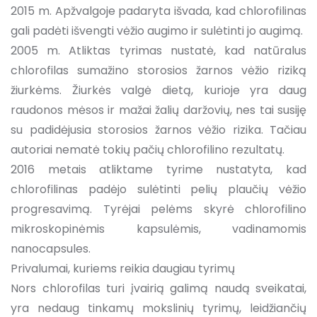
2015 m. Apžvalgoje padaryta išvada, kad chlorofilinas
gali padėti išvengti vėžio augimo ir sulėtinti jo augimą.
2005 m. Atliktas tyrimas nustatė, kad natūralus
chlorofilas sumažino storosios žarnos vėžio riziką
žiurkėms. Žiurkės valgė dietą, kurioje yra daug
raudonos mėsos ir mažai žalių daržovių, nes tai susiję
su padidėjusia storosios žarnos vėžio rizika. Tačiau
autoriai nematė tokių pačių chlorofilino rezultatų.
2016 metais atliktame tyrime nustatyta, kad
chlorofilinas padėjo sulėtinti pelių plaučių vėžio
progresavimą. Tyrėjai pelėms skyrė chlorofilino
mikroskopinėmis kapsulėmis, vadinamomis
nanocapsules.
Privalumai, kuriems reikia daugiau tyrimų
Nors chlorofilas turi įvairią galimą naudą sveikatai,
yra nedaug tinkamų mokslinių tyrimų, leidžiančių