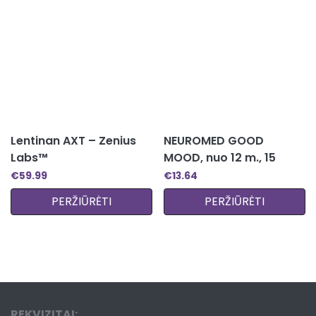
Lentinan AXT – Zenius
NEUROMED GOOD
Labs™
MOOD, nuo 12 m., 15
kapsulių
€
59.99
€
13.64
PERŽIŪRĖTI
PERŽIŪRĖTI
REKVIZITAI: