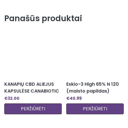
Panašūs produktai
KANAPIŲ CBD ALIEJUS
Eskio-3 High 65% N 120
KAPSULĖSE CANABIOTIC
(maisto papildas)
CBD OIL CAPSULES 30
€
32.00
€
40.99
KAPSULIŲ 800 MG
PERŽIŪRĖTI
PERŽIŪRĖTI