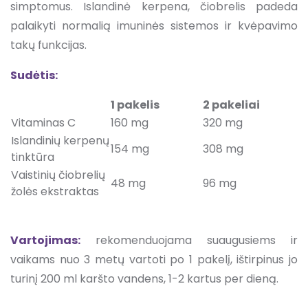
simptomus. Islandinė kerpena, čiobrelis padeda
palaikyti normalią imuninės sistemos ir kvėpavimo
takų funkcijas.
Sudėtis:
1 pakelis
2 pakeliai
Vitaminas C
160 mg
320 mg
Islandinių kerpenų
154 mg
308 mg
tinktūra
Vaistinių čiobrelių
48 mg
96 mg
žolės ekstraktas
Vartojimas:
rekomenduojama suaugusiems ir
vaikams nuo 3 metų vartoti po 1 pakelį, ištirpinus jo
turinį 200 ml karšto vandens, 1-2 kartus per dieną.