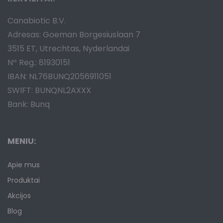
Canabiotic B.V.
Adresas: Goeman Borgesiuslaan 7
3515 ET, Utrechtas, Nyderlandai
Nº Reg.: 81930151
IBAN: NL76BUNQ2056911051
SWIFT: BUNQNL2AXXX
Bank: Bunq
MENIU:
Apie mus
Produktai
Akcijos
Blog