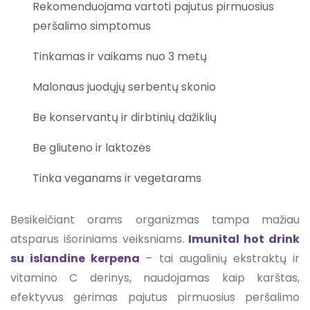
Rekomenduojama vartoti pajutus pirmuosius
peršalimo simptomus
Tinkamas ir vaikams nuo 3 metų
Malonaus juodųjų serbentų skonio
Be konservantų ir dirbtinių dažiklių
Be gliuteno ir laktozės
Tinka veganams ir vegetarams
Besikeičiant orams organizmas tampa mažiau
atsparus išoriniams veiksniams.
Imunital hot drink
su islandine kerpena
– tai augalinių ekstraktų ir
vitamino C derinys, naudojamas kaip karštas,
efektyvus gėrimas pajutus pirmuosius peršalimo