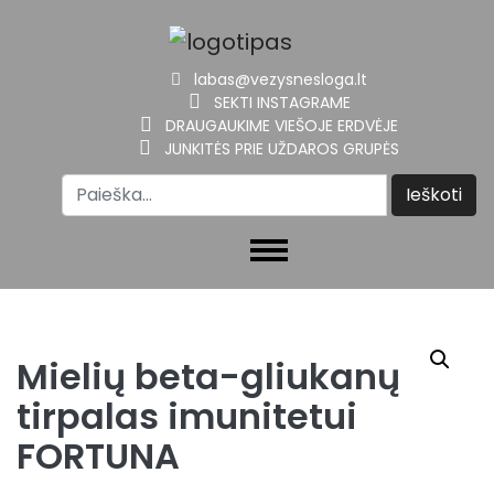
labas@vezysnesloga.lt
SEKTI INSTAGRAME
DRAUGAUKIME VIEŠOJE ERDVĖJE
JUNKITĖS PRIE UŽDAROS GRUPĖS
Mielių beta-gliukanų
tirpalas imunitetui
FORTUNA