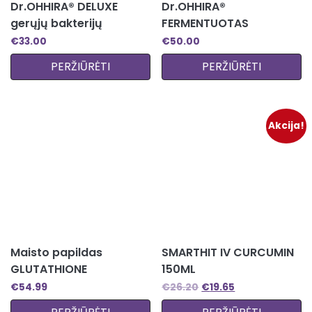
Dr.OHHIRA® DELUXE
Dr.OHHIRA®
gerųjų bakterijų
FERMENTUOTAS
kompleksas
AUGALINIS EKSTRAKTAS
€
33.00
€
50.00
PERŽIŪRĖTI
PERŽIŪRĖTI
Akcija!
Maisto papildas
SMARTHIT IV CURCUMIN
GLUTATHIONE
150ML
€
54.99
€
26.20
€
19.65