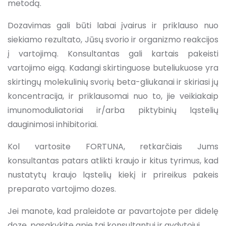
metodą.
Dozavimas gali būti labai įvairus ir priklauso nuo
siekiamo rezultato, Jūsų svorio ir organizmo reakcijos
į vartojimą. Konsultantas gali kartais pakeisti
vartojimo eigą. Kadangi skirtinguose buteliukuose yra
skirtingų molekulinių svorių beta-gliukanai ir skiriasi jų
koncentracija, ir priklausomai nuo to, jie veikiakaip
imunomoduliatoriai ir/arba piktybinių ląstelių
dauginimosi inhibitoriai.
Kol vartosite FORTUNA, retkarčiais Jums
konsultantas patars atlikti kraujo ir kitus tyrimus, kad
nustatytų kraujo ląstelių kiekį ir prireikus pakeis
preparato vartojimo dozes.
Jei manote, kad praleidote ar pavartojote per didelę
dozę, pasakykite apie tai konsultantui ir gydytojui.