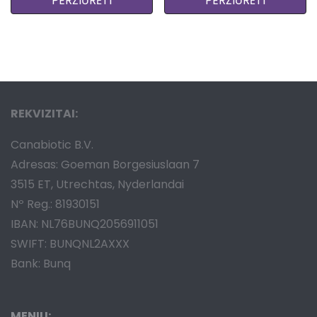
PERŽIŪRĖTI
PERŽIŪRĖTI
REKVIZITAI:
Canabiotic B.V.
Adresas: Goeman Borgesiuslaan 7
3515 ET, Utrechtas, Nyderlandai
Nº Reg.: 81930151
IBAN: NL76BUNQ2056911051
SWIFT: BUNQNL2AXXX
Bank: Bunq
MENIU: