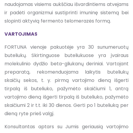
naudojamas visiems aukščiau išvardintiems atvejams
ir padėti organizmui sustiprinti imuninę sistemą bei
slopinti aktyvią fermento telomerazės formą.
VARTOJIMAS
FORTUNA vienoje pakuotėje yra 30 sunumeruotų
buteliukų. Skirtinguose buteliukuose yra įvairaus
molekulinio dydžio beta-gliukanų deriniai. Vartojant
preparatą, rekomenduojama laikytis buteliukų
skaičių sekos, t. y. pirmą vartojimo dieną išgerti
tirpalą iš buteliuko, pažymėto skaičiumi 1, antrą
vartojimo dieną išgerti tirpalą iš buteliuko, pažymėto
skaičiumi 2 ir t.t. iki 30 dienos. Gerti po 1 buteliuką per
dieną ryte prieš valgį.
Konsultantas aptars su Jumis geriausią vartojimo