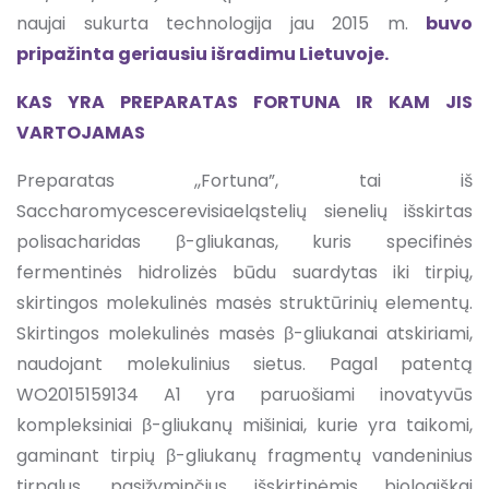
naujai sukurta technologija jau 2015 m.
buvo
pripažinta geriausiu išradimu Lietuvoje.
KAS YRA PREPARATAS FORTUNA IR KAM JIS
VARTOJAMAS
Preparatas ,,Fortuna”, tai iš
Saccharomycescerevisiaeląstelių sienelių išskirtas
polisacharidas β-gliukanas, kuris specifinės
fermentinės hidrolizės būdu suardytas iki tirpių,
skirtingos molekulinės masės struktūrinių elementų.
Skirtingos molekulinės masės β-gliukanai atskiriami,
naudojant molekulinius sietus. Pagal patentą
WO2015159134 A1 yra paruošiami inovatyvūs
kompleksiniai β-gliukanų mišiniai, kurie yra taikomi,
gaminant tirpių β-gliukanų fragmentų vandeninius
tirpalus, pasižyminčius išskirtinėmis biologiškai