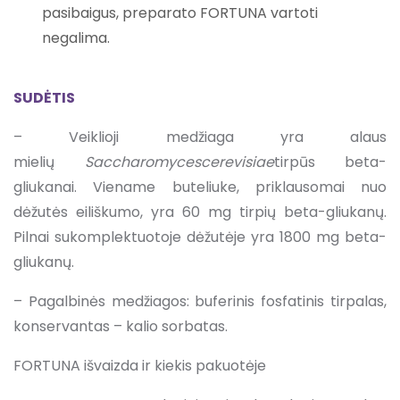
pasibaigus, preparato FORTUNA vartoti
negalima.
SUDĖTIS
– Veiklioji medžiaga yra alaus
mielių
Saccharomycescerevisiae
tirpūs beta-
gliukanai. Viename buteliuke, priklausomai nuo
dėžutės eiliškumo, yra 60 mg tirpių beta-gliukanų.
Pilnai sukomplektuotoje dėžutėje yra 1800 mg beta-
gliukanų.
– Pagalbinės medžiagos: buferinis fosfatinis tirpalas,
konservantas – kalio sorbatas.
FORTUNA išvaizda ir kiekis pakuotėje