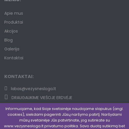
Apie mus
Produktai
Akcijos
Blog
Galerija
Kontaktai
KONTAKTAI:
labas@vezysnesloga.lt
DRAUGAUKIME VIEŠOJE ERDVĖJE
JUNKITĖS PRIE UŽDAROS GRUPĖS
Informuojame, kad šioje svetainėje naudojame slapukus (angl.
cookies), siekdami pagerinti Jūsų naršymo patirtį. Naršydami
mūsų svetainėje Jūs patvirtinate, jog sutinkate su
www.vezysnesloga.lt privatumo politika. Savo duotą sutikimą bet