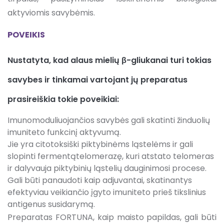
aktyviomis savybėmis.
POVEIKIS
Nustatyta, kad alaus mielių β-gliukanai turi tokias
savybes ir tinkamai vartojant jų preparatus
prasireiškia tokie poveikiai:
Imunomoduliuojančios savybės gali skatinti žinduolių
imuniteto funkcinį aktyvumą.
Jie yra citotoksiški piktybinėms ląstelėms ir gali
slopinti fermentątelomerazę, kuri atstato telomeras
ir dalyvauja piktybinių ląstelių dauginimosi procese.
Gali būti panaudoti kaip adjuvantai, skatinantys
efektyviau veikiančio įgyto imuniteto prieš tikslinius
antigenus susidarymą.
Preparatas FORTUNA, kaip maisto papildas, gali būti