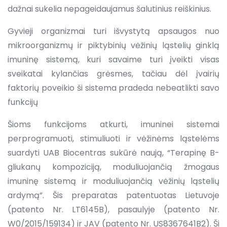
dažnai sukelia nepageidaujamus šalutinius reiškinius.
Gyvieji organizmai turi išvystytą apsaugos nuo
mikroorganizmų ir piktybinių vėžinių ląstelių ginklą
imuninę sistemą, kuri savaime turi įveikti visas
sveikatai kylančias grėsmes, tačiau dėl įvairių
faktorių poveikio ši sistema pradeda nebeatlikti savo
funkcijų
Šioms funkcijoms atkurti, imuninei sistemai
perprogramuoti, stimuliuoti ir vėžinėms ląstelėms
suardyti UAB Biocentras sukūrė naują, “Terapinę B-
gliukanų kompoziciją, moduliuojančią žmogaus
imuninę sistemą ir moduliuojančią vėžinių ląstelių
ardymą”. Šis preparatas patentuotas Lietuvoje
(patento Nr. LT6145B), pasaulyje (patento Nr.
W0/2015/159134) ir JAV (patento Nr. US8367641B2). Ši