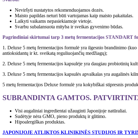
Neviršyti nustatytos rekomenduojamos dozės.
Maisto papildas neturi būti vartojamas kaip maisto pakaitalas.
Laikyti vaikams nepasiekiamoje vietoje.
Svarbu subalansuota mityba ir sveikas gyvenimo būdas.
Pagrindiniai skirtumai tarp 3 metų fermentacijos STANDART fo
1. Deluxe 5 metų fermentacijos formulė yra ilgesnio brandinimo (kuo i
antioksidantų ir kt. sveikatą reguliuojančių medžiagų);
2. Deluxe 5 metų fermentacijos kapsulėje yra daugiau probiotinių kult
3. Deluxe 5 metų fermentacijos kapsulės apvalkalas yra augalinės kil
5 metų fermentacijos Deluxe formulė yra kokybiškai stipresnis produkta
SUBRANDINTA GAMTOS. PATVIRTIN
Visi augaliniai ingredientai užauginti Japonijoje natūraliai.
Sudėtyje nėra GMO, pieno produktų ir glitimo.
Hipoalergiškas produktas.
JAPONIJOJE ATLIKTOS KLINIKINĖS STUDIJOS IR TYR