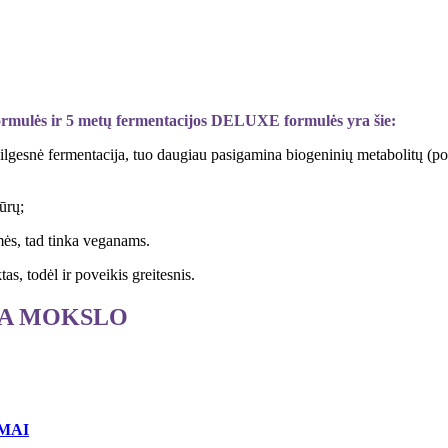
rmulės ir 5 metų fermentacijos DELUXE formulės yra šie:
lgesnė fermentacija, tuo daugiau pasigamina biogeninių metabolitų (pos
ūrų;
mės, tad tinka veganams.
s, todėl ir poveikis greitesnis.
TA MOKSLO
IMAI