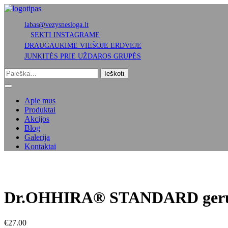
labas@vezysnesloga.lt
SEKTI INSTAGRAME
DRAUGAUKIME VIEŠOJE ERDVĖJE
JUNKITĖS PRIE UŽDAROS GRUPĖS
Apie mus
Produktai
Akcijos
Blog
Galerija
Kontaktai
Dr.OHHIRA® STANDARD gerųjų
€
27.00