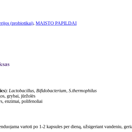
rijos (probiotikai)
,
MAISTO PAPILDAI
ksas
ics
):
Lactobacillus
,
Bifidobacterium
,
S.thermophilus
gos, grybai, jūržolės
s, enzimai, polifenoliai
duojama vartoti po 1-2 kapsules per dieną, užsigeriant vandeniu, geria