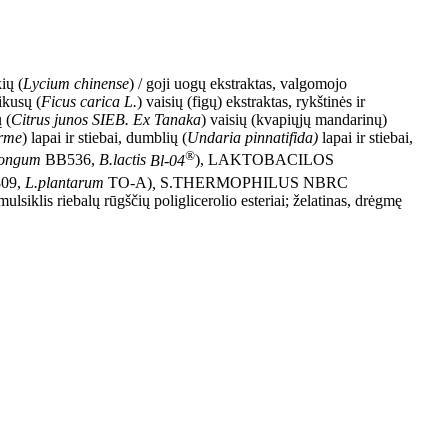
ių (
Lycium chinense
) / goji uogų ekstraktas, valgomojo
ikusų (
Ficus carica
L.
) vaisių (figų) ekstraktas, rykštinės ir
 (
Citrus junos SIEB. Ex Tanaka
) vaisių (kvapiųjų mandarinų)
orme
) lapai ir stiebai, dumblių (
Undaria pinnatifida)
lapai ir stiebai,
®
longum
BB536,
B.lactis
Bl-04
), LAKTOBACILOS
09,
L.plantarum
TO-A)
,
S.THERMOPHILUS NBRC
mulsiklis riebalų rūgščių poliglicerolio esteriai; želatinas, drėgmę