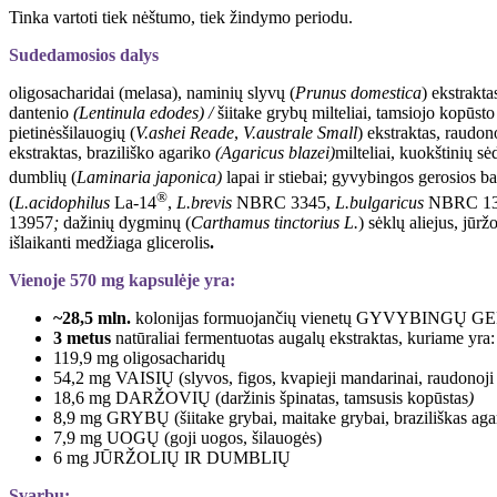
Tinka vartoti tiek nėštumo, tiek žindymo periodu.
Sudedamosios dalys
oligosacharidai (melasa), naminių slyvų (
Prunus domestica
) ekstrakta
dantenio
(Lentinula edodes) /
šiitake grybų milteliai, tamsiojo kopūsto
pietinėsšilauogių (
V.ashei
R
eade
,
V.australe
S
mall
) ekstraktas, raudo
ekstraktas, braziliško agariko
(Agaricus blazei)
milteliai, kuokštinių s
dumblių (
Laminaria japonica)
lapai ir stiebai; gyvybingos gerosio
®
(
L.acidophilus
La-14
,
L.brevis
NBRC 3345,
L.bulgaricus
NBRC 13
13957
;
dažinių dygminų (
Carthamus tinctorius
L.
) sėklų aliejus, jūržo
išlaikanti medžiaga glicerolis
.
Vienoje 570 mg kapsulėje yra:
~28,5 mln.
kolonijas formuojančių vienetų GYVYBINGŲ
3 metus
natūraliai fermentuotas augalų ekstraktas, kuriame yra
119,9 mg oligosacharidų
54,2 mg VAISIŲ (slyvos, figos, kvapieji mandarinai, raudonoj
18,6 mg DARŽOVIŲ (daržinis špinatas, tamsusis kopūstas
)
8,9 mg GRYBŲ (šiitake grybai, maitake grybai, braziliškas aga
7,9 mg UOGŲ (goji uogos, šilauogės)
6 mg JŪRŽOLIŲ IR DUMBLIŲ
Svarbu: