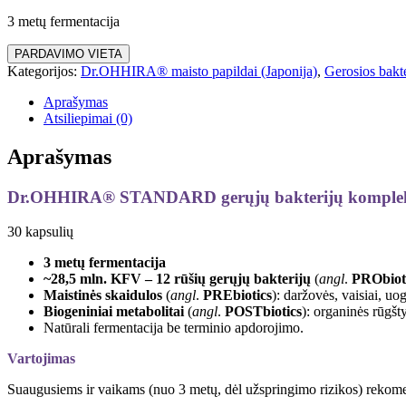
3 metų fermentacija
PARDAVIMO VIETA
Kategorijos:
Dr.OHHIRA® maisto papildai (Japonija)
,
Gerosios bakte
Aprašymas
Atsiliepimai (0)
Aprašymas
Dr.OHHIRA® STANDARD gerųjų bakterijų komple
30 kapsulių
3 metų
fermentacija
~28,5 mln. KFV – 12 rūšių gerųjų bakterijų
(
angl
.
PRObiot
Maistinės skaidulos
(
angl
.
PREbiotics
): daržovės, vaisiai, uo
Biogeniniai metabolitai
(
angl
.
POSTbiotics
): organinės rūgšty
Natūrali fermentacija be terminio apdorojimo.
Vartojimas
Suaugusiems ir vaikams (nuo 3 metų, dėl užspringimo rizikos) rekomen