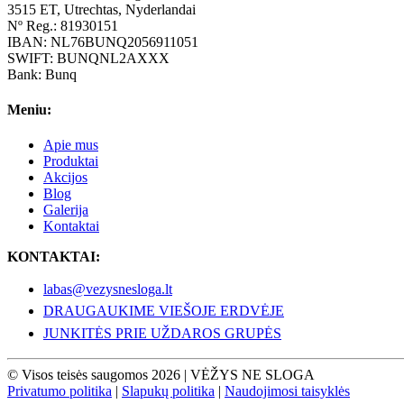
3515 ET, Utrechtas, Nyderlandai
Nº Reg.: 81930151
IBAN: NL76BUNQ2056911051
SWIFT: BUNQNL2AXXX
Bank: Bunq
Meniu:
Apie mus
Produktai
Akcijos
Blog
Galerija
Kontaktai
KONTAKTAI:
labas@vezysnesloga.lt
DRAUGAUKIME VIEŠOJE ERDVĖJE
JUNKITĖS PRIE UŽDAROS GRUPĖS
© Visos teisės saugomos 2026 | VĖŽYS NE SLOGA
Privatumo politika
|
Slapukų politika
|
Naudojimosi taisyklės