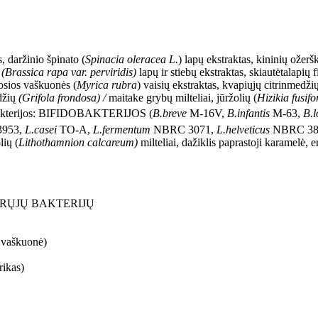
s, daržinio špinato (
Spinacia oleracea L.
) lapų ekstraktas, kininių ožeršk
(
Brassica rapa
var. perviridis
)
lapų ir stiebų ekstraktas, skiautėtalapių f
nosios vaškuonės (
Myrica rubra
) vaisių ekstraktas, kvapiųjų citrinmedžių
ėdžių
(Grifola frondosa) /
maitake grybų milteliai, jūržolių (
Hizikia fusif
s bakterijos: BIFIDOBAKTERIJOS (
B.breve
M-16V,
B.infantis
M-63,
B.
953,
L.casei
TO-A,
L.fermentum
NBRC 3071,
L.helveticus
NBRC 38
lių (
Lithothamnion calcareum)
milteliai, dažiklis paprastoji karamelė, e
 GERŲJŲ BAKTERIJŲ
:
i vaškuonė)
rikas)