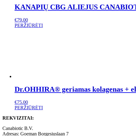
KANAPIŲ CBG ALIEJUS CANABIOTI
€
79.00
PERŽIŪRĖTI
Dr.OHHIRA® geriamas kolagenas + elas
€
75.00
PERŽIŪRĖTI
REKVIZITAI:
Canabiotic B.V.
Adresas: Goeman Borgesiuslaan 7