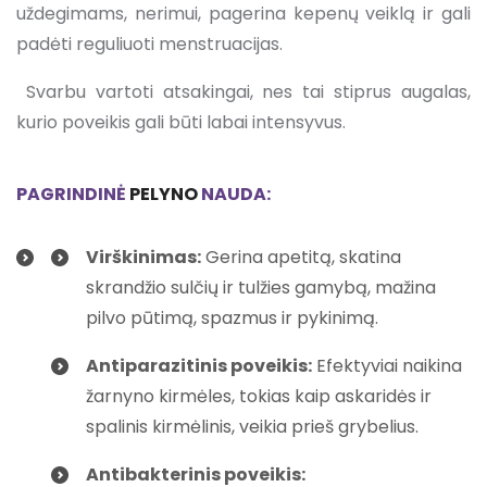
uždegimams, nerimui, pagerina kepenų veiklą ir gali
padėti reguliuoti menstruacijas.
Svarbu vartoti atsakingai, nes tai stiprus augalas,
kurio poveikis gali būti labai intensyvus.
PAGRINDINĖ
PELYNO
NAUDA:
Virškinimas:
Gerina apetitą, skatina
skrandžio sulčių ir tulžies gamybą, mažina
pilvo pūtimą, spazmus ir pykinimą.
Antiparazitinis poveikis
:
Efektyviai naikina
žarnyno kirmėles, tokias kaip askaridės ir
spalinis kirmėlinis, veikia prieš grybelius.
Antibakterinis poveikis: