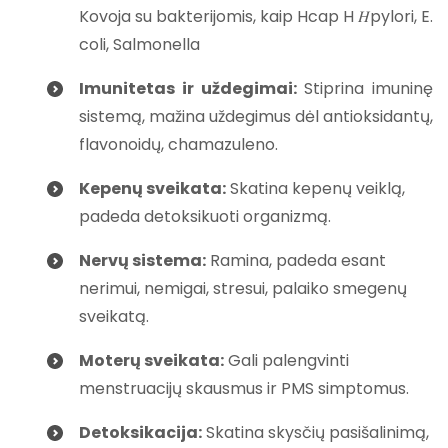
Kovoja su bakterijomis, kaip Hcap H 𝐻pylori, E.
coli, Salmonella
Imunitetas ir uždegimai
:
Stiprina imuninę
sistemą, mažina uždegimus dėl antioksidantų,
flavonoidų, chamazuleno.
Kepenų sveikata:
Skatina kepenų veiklą,
padeda detoksikuoti organizmą.
Nervų sistema:
Ramina, padeda esant
nerimui, nemigai, stresui, palaiko smegenų
sveikatą.
Moterų sveikata:
Gali palengvinti
menstruacijų skausmus ir PMS simptomus.
Detoksikacija:
Skatina skysčių pasišalinimą,