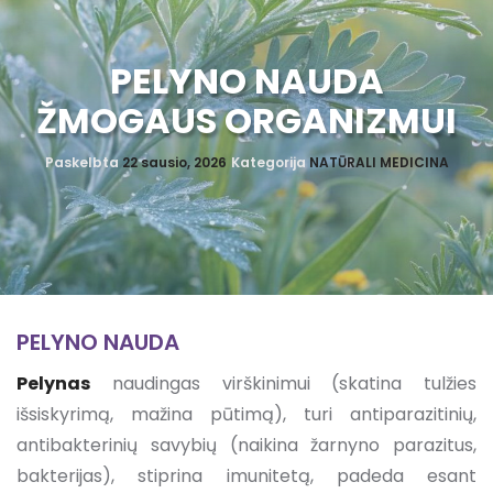
PELYNO NAUDA
ŽMOGAUS ORGANIZMUI
Paskelbta
22 sausio, 2026
Kategorija
NATŪRALI MEDICINA
PELYNO NAUDA
Pelynas
naudingas virškinimui (skatina tulžies
išsiskyrimą, mažina pūtimą), turi antiparazitinių,
antibakterinių savybių (naikina žarnyno parazitus,
bakterijas), stiprina imunitetą, padeda esant