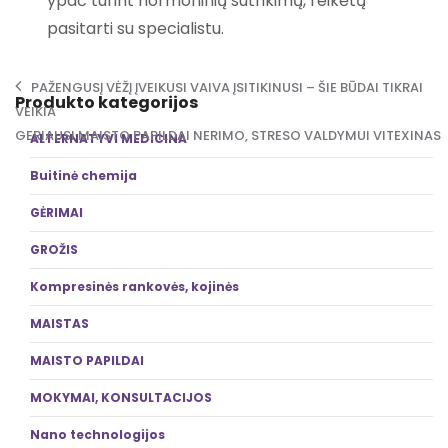
ypač turint hormoninių sutrikimų, reikėtų
pasitarti su specialistu.
Post navigation
PAŽENGUSĮ VĖŽĮ ĮVEIKUSI VAIVA ĮSITIKINUSI – ŠIE BŪDAI TIKRAI
Produkto kategorijos
VEIKIA
GERIAUSI MAISTO PAPILDAI NERIMO, STRESO VALDYMUI VITEXINAS
ALTERNATYVI MEDICINA
Buitinė chemija
GĖRIMAI
GROŽIS
Kompresinės rankovės, kojinės
MAISTAS
MAISTO PAPILDAI
MOKYMAI, KONSULTACIJOS
Nano technologijos