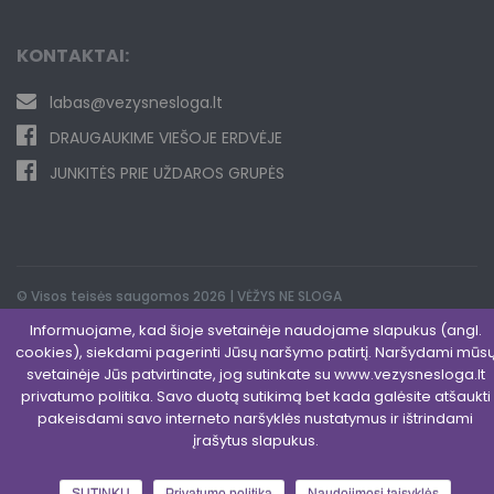
KONTAKTAI:
labas@vezysnesloga.lt
DRAUGAUKIME VIEŠOJE ERDVĖJE
JUNKITĖS PRIE UŽDAROS GRUPĖS
© Visos teisės saugomos 2026 | VĖŽYS NE SLOGA
Informuojame, kad šioje svetainėje naudojame slapukus (angl.
Privatumo politika
|
Slapukų politika
|
Naudojimosi taisyklės
cookies), siekdami pagerinti Jūsų naršymo patirtį. Naršydami mūs
svetainėje Jūs patvirtinate, jog sutinkate su www.vezysnesloga.lt
privatumo politika. Savo duotą sutikimą bet kada galėsite atšaukti
pakeisdami savo interneto naršyklės nustatymus ir ištrindami
įrašytus slapukus.