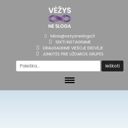
labas@vezysnesloga.lt
SEKTI INSTAGRAME
DRAUGAUKIME VIEŠOJE ERDVĖJE
JUNKITĖS PRIE UŽDAROS GRUPĖS