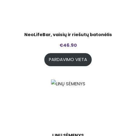
NeoLifeBar, vaisių ir riešutų batonėlis
€
46.90
PARDAVIMO VIETA
LINŲ SĖMENYS