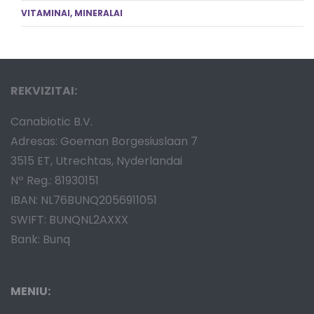
VITAMINAI, MINERALAI
REKVIZITAI:
Canabiotic B.V.
Adresas: Goeman Borgesiuslaan 7
3515 ET, Utrechtas, Nyderlandai
Nº Reg.: 81930151
IBAN: NL76BUNQ2056911051
SWIFT: BUNQNL2AXXX
Bank: Bunq
MENIU: