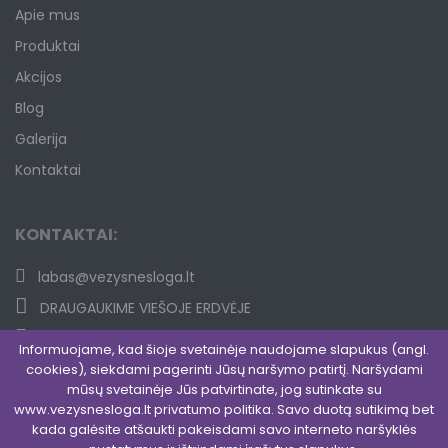
Apie mus
Produktai
Akcijos
Blog
Galerija
Kontaktai
KONTAKTAI:
labas@vezysnesloga.lt
DRAUGAUKIME VIEŠOJE ERDVĖJE
JUNKITĖS PRIE UŽDAROS GRUPĖS
Informuojame, kad šioje svetainėje naudojame slapukus (angl.
cookies), siekdami pagerinti Jūsų naršymo patirtį. Naršydami
mūsų svetainėje Jūs patvirtinate, jog sutinkate su
www.vezysnesloga.lt privatumo politika. Savo duotą sutikimą bet
kada galėsite atšaukti pakeisdami savo interneto naršyklės