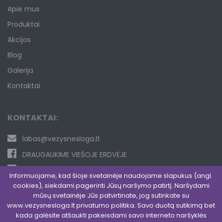
Apie mus
Produktai
Akcijos
Blog
Galerija
Kontaktai
KONTAKTAI:
labas@vezysnesloga.lt
DRAUGAUKIME VIEŠOJE ERDVĖJE
JUNKITĖS PRIE UŽDAROS GRUPĖS
Informuojame, kad šioje svetainėje naudojame slapukus (angl.
cookies), siekdami pagerinti Jūsų naršymo patirtį. Naršydami
mūsų svetainėje Jūs patvirtinate, jog sutinkate su
www.vezysnesloga.lt privatumo politika. Savo duotą sutikimą bet
kada galėsite atšaukti pakeisdami savo interneto naršyklės