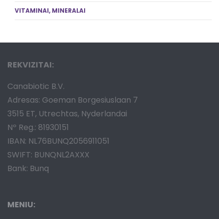
VITAMINAI, MINERALAI
REKVIZITAI:
Canabiotic B.V.
Adresas: Goeman Borgesiuslaan 7
3515 ET, Utrechtas, Nyderlandai
Nº Reg.: 81930151
IBAN: NL76BUNQ2056911051
SWIFT: BUNQNL2AXXX
Bank: Bunq
MENIU: