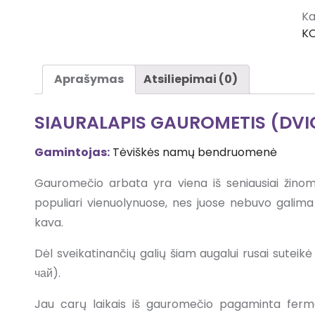
Ka
K
Aprašymas
Atsiliepimai (0)
SIAURALAPIS GAUROMETIS (DV
Gamintojas:
Tėviškės namų bendruomenė
Gauromečio arbata yra viena iš seniausiai žino
populiari vienuolynuose, nes juose nebuvo galima
kava.
Dėl sveikatinančių galių šiam augalui rusai sutei
чай).
Jau carų laikais iš gauromečio pagaminta fer