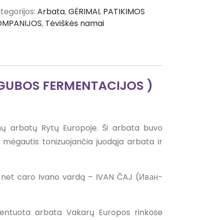
tegorijos:
Arbata
,
GĖRIMAI
,
PATIKIMOS
OMPANIJOS
,
Tėviškės namai
IGUBOS FERMENTACIJOS )
mų arbatų Rytų Europoje. Ši arbata buvo
 mėgautis tonizuojančia juodąja arbata ir
kė net caro Ivano vardą – IVAN ČAJ (Иван-
mentuota arbata Vakarų Europos rinkose