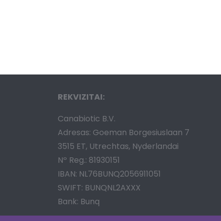
REKVIZITAI:
Canabiotic B.V.
Adresas: Goeman Borgesiuslaan 7
3515 ET, Utrechtas, Nyderlandai
Nº Reg.: 81930151
IBAN: NL76BUNQ2056911051
SWIFT: BUNQNL2AXXX
Bank: Bunq