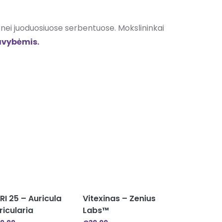
 nei juoduosiuose serbentuose. Mokslininkai
avybėmis.
RI 25 – Auricula
Vitexinas – Zenius
ricularia
Labs™