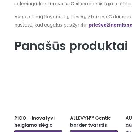
sėkmingai konkuravo su Ceilono ir indiškąja arbata.
Augale daug flovanoidų, taninų, vitamino C daugiau
nustatė, kad augalas pasižymi ir
priešvėžinėmis s
Panašūs produktai
PICO – inovatyvi
ALLEVYN™ Gentle
AU
neigiamo slėgio
border tvarstis
au