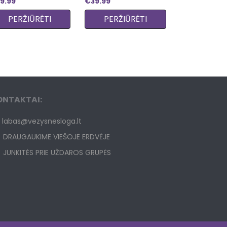
9.99
€
39.99
PERŽIŪRĖTI
PERŽIŪRĖTI
ONTAKTAI:
labas@vezysnesloga.lt
DRAUGAUKIME VIEŠOJE ERDVĖJE
JUNKITĖS PRIE UŽDAROS GRUPĖS