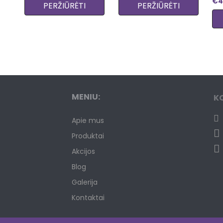
žaizdų gydymo
€
4
PERŽIŪRĖTI
PERŽIŪRĖTI
terapija
MENIU:
K
Apie mus
Produktai
Akcijos
Blog
Galerija
Kontaktai