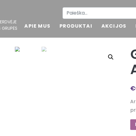
 ERDVĖJE
APIE MUS
PRODUKTAI
AKCIJOS
S GRUPĖS
€
Ar
pr