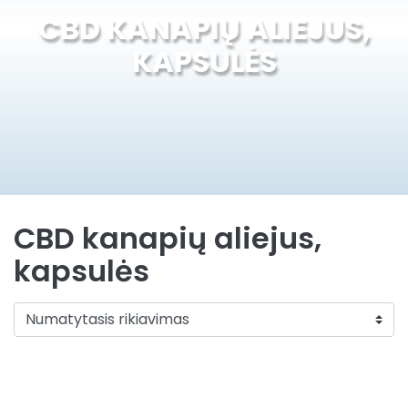
CBD KANAPIŲ ALIEJUS,
KAPSULĖS
CBD kanapių aliejus,
kapsulės