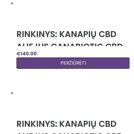
RINKINYS: KANAPIŲ CBD
ALIEJUS CANABIOTIC CBD
€
140.00
OIL 1800 MG (17%) IR
PERŽIŪRĖTI
CANABIOTIC CBG OIL 2000
MG (20%)
RINKINYS: KANAPIŲ CBD