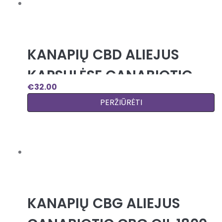
KANAPIŲ CBD ALIEJUS
KAPSULĖSE CANABIOTIC
€
32.00
CBD OIL CAPSULES 30
PERŽIŪRĖTI
KAPSULIŲ 800 MG
KANAPIŲ CBG ALIEJUS